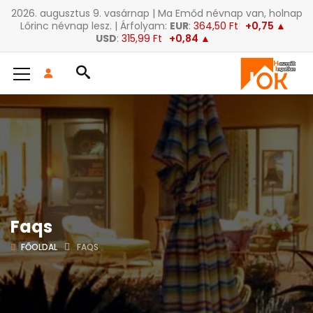
2026. augusztus 9. vasárnap | Ma Emőd névnap van, holnap
Lőrinc névnap lesz. | Árfolyam:
EUR
:
364,50 Ft
+0,75 ▲
USD
:
315,99 Ft
+0,84 ▲
Faqs
FŐOLDAL
FAQS