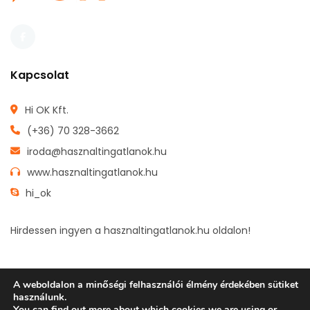
Kapcsolat
Hi OK Kft.
(+36) 70 328-3662
iroda@hasznaltingatlanok.hu
www.hasznaltingatlanok.hu
hi_ok
Hirdessen ingyen a hasznaltingatlanok.hu oldalon!
A weboldalon a minőségi felhasználói élmény érdekében sütiket
használunk.
FŐOLDAL
INGYENES HIRDETÉSFELADÁS
INGATLANOK
You can find out more about which cookies we are using or