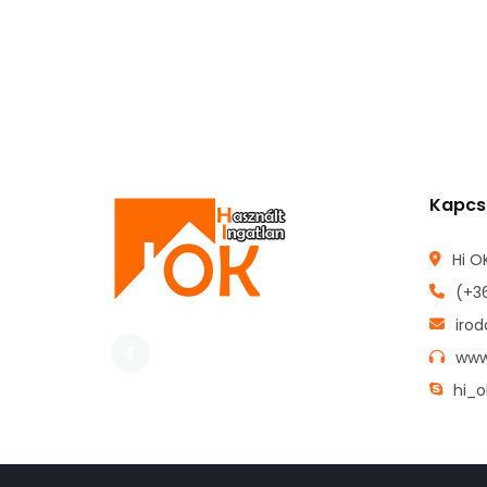
Kapcs
Hi OK
(+3
iro
www
hi_o