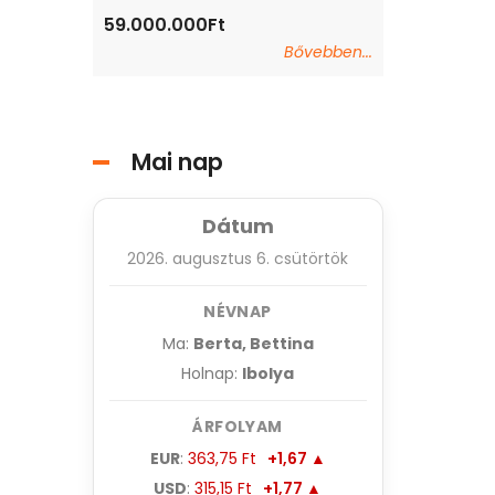
59.000.000Ft
59.000.000Ft
Bővebben...
Mai nap
Dátum
2026. augusztus 6. csütörtök
NÉVNAP
Ma:
Berta, Bettina
Holnap:
Ibolya
ÁRFOLYAM
EUR
:
363,75 Ft
+1,67 ▲
USD
:
315,15 Ft
+1,77 ▲