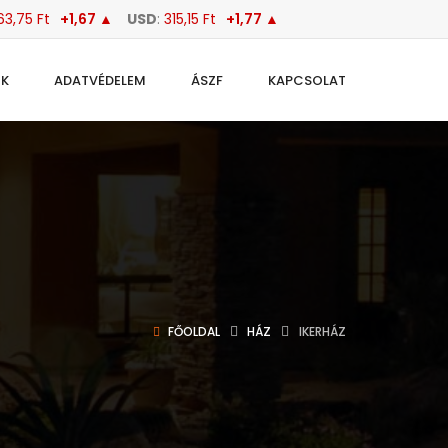
63,75 Ft
+1,67 ▲
USD
:
315,15 Ft
+1,77 ▲
OK
ADATVÉDELEM
ÁSZF
KAPCSOLAT
FŐOLDAL
HÁZ
IKERHÁZ