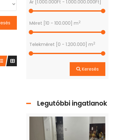
Ár [
1.000.000Ft
-
1.000.000.000Ft
]
2
resés
Méret [
10
-
100.000
] m
2
Telekméret [
0
-
1.200.000
] m
Keresés
Legutóbbi ingatlanok