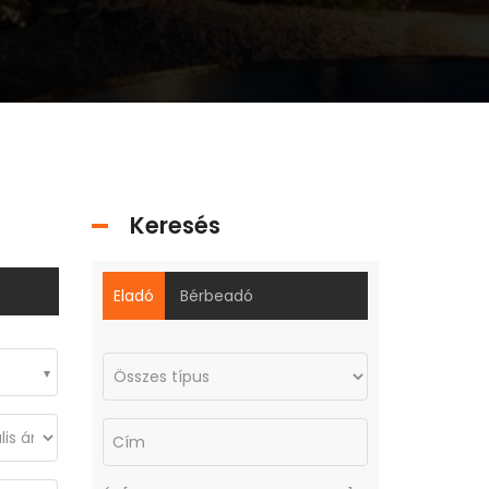
Keresés
Eladó
Bérbeadó