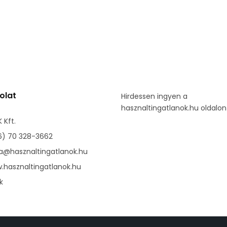
olat
Hirdessen ingyen a
hasznaltingatlanok.hu oldalon
 Kft.
6) 70 328-3662
da@hasznaltingatlanok.hu
.hasznaltingatlanok.hu
k