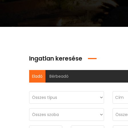
Ingatlan keresése
Eladó
Bérbeadó