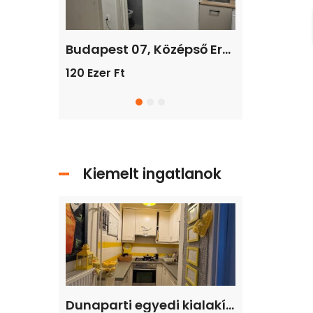
Fedezze fel új otthonát Isaszegen! Tágas, 2 lakásos ház várja Önt!
Budapest 07, Középső Erzsébetváros / társasházi lakás / tégla / 1 szoba / 8 m²
120 Ezer Ft
219.900.000F
Kiemelt ingatlanok
Dunaparti egyedi kialakítású lakás eladó
Dunaparti egyedi kialakítású lakás eladó