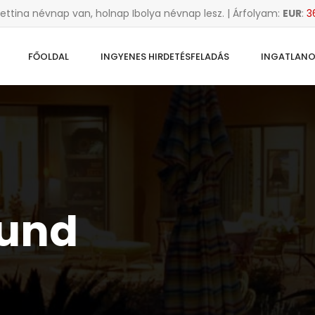
Bettina névnap van, holnap Ibolya névnap lesz. | Árfolyam:
EUR
:
3
FŐOLDAL
INGYENES HIRDETÉSFELADÁS
INGATLAN
ound