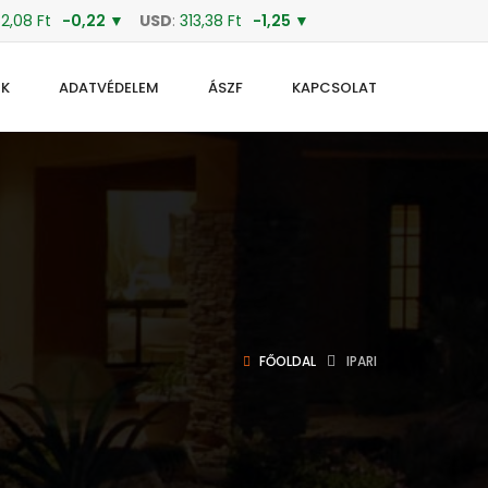
2,08 Ft
-0,22 ▼
USD
:
313,38 Ft
-1,25 ▼
OK
ADATVÉDELEM
ÁSZF
KAPCSOLAT
FŐOLDAL
IPARI