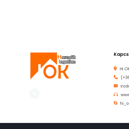
Kapcs
Hi OK
(+3
iro
www
hi_o