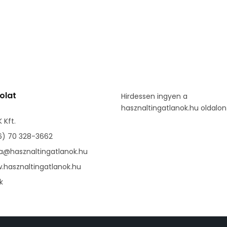
olat
Hirdessen ingyen a
hasznaltingatlanok.hu oldalon
 Kft.
6) 70 328-3662
da@hasznaltingatlanok.hu
.hasznaltingatlanok.hu
k