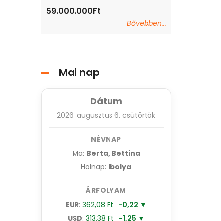
59.000.000Ft
59.000.000Ft
Bővebben...
Mai nap
Dátum
2026. augusztus 6. csütörtök
NÉVNAP
Ma:
Berta, Bettina
Holnap:
Ibolya
ÁRFOLYAM
EUR
:
362,08 Ft
-0,22 ▼
USD
:
313,38 Ft
-1,25 ▼