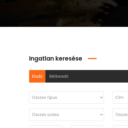
Ingatlan keresése
Eladó
Bérbeadó