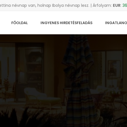
ettina névnap van, holnap Ibolya névnap lesz. | Árfolyam:
EUR
:
36
FŐOLDAL
INGYENES HIRDETÉSFELADÁS
INGATLAN