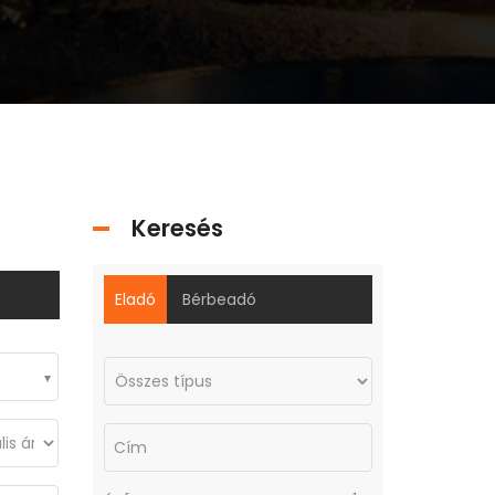
Keresés
Eladó
Bérbeadó