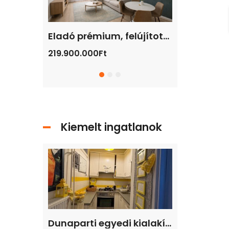
Panorámás, belső háromszintes otthon a XII. kerület egyik legkedveltebb zöldövezeti részén
Eladó prémium, felújított lakás Budapest VI. kerületének szívében
219.900.000Ft
84 Millió Ft
Kiemelt ingatlanok
Dunaparti egyedi kialakítású lakás eladó
Dunaparti egyedi kialakítású lakás eladó