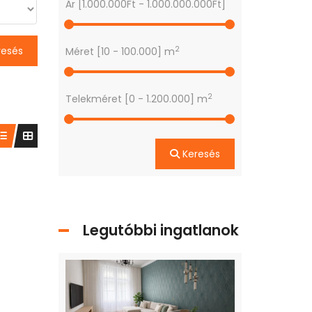
Ár [
1.000.000Ft
-
1.000.000.000Ft
]
2
resés
Méret [
10
-
100.000
] m
2
Telekméret [
0
-
1.200.000
] m
Keresés
Legutóbbi ingatlanok