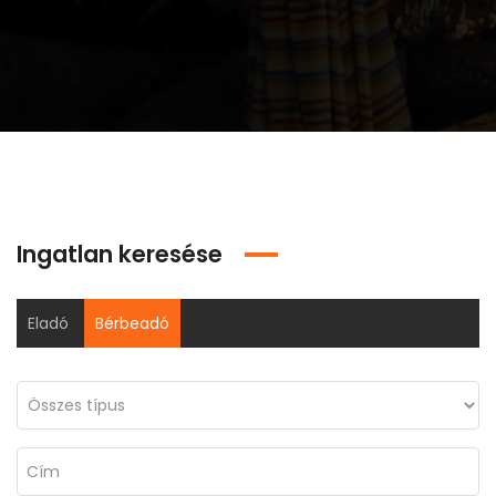
Ingatlan keresése
Eladó
Bérbeadó
Eladó prémium, felújított lakás Budapest VI. kerületének szívében
Fedezze fel új otthonát Isaszegen! Tágas, 2 lakásos ház várja Önt!
900.000Ft
84 Millió Ft
120 Ez