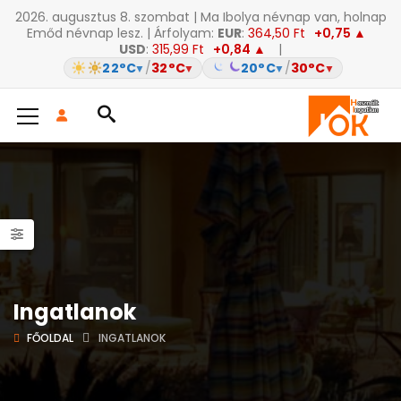
2026. augusztus 8. szombat | Ma Ibolya névnap van, holnap
Emőd névnap lesz. | Árfolyam:
EUR
:
364,50 Ft
+0,75 ▲
USD
:
315,99 Ft
+0,84 ▲
|
22°C
/
32°C
20°C
/
30°C
▼
▼
▼
▼
Ingatlanok
FŐOLDAL
INGATLANOK