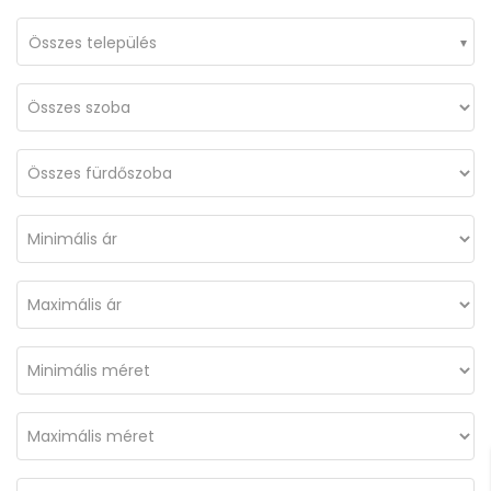
Összes település
Dunaparti egyedi kialakítású lakás eladó
Dunaparti egyedi kialakítású lakás eladó
00.000Ft
59.000.000Ft