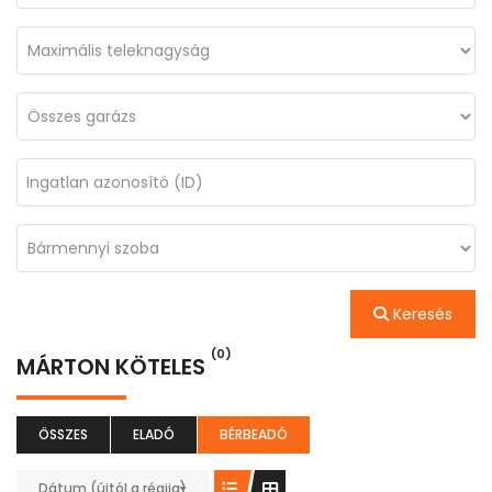
Keresés
(0)
MÁRTON KÖTELES
ÖSSZES
ELADÓ
BÉRBEADÓ
Dátum (újtól a régiig)