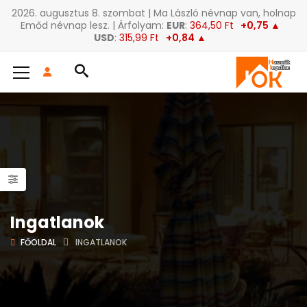
2026. augusztus 8. szombat | Ma László névnap van, holnap
Emőd névnap lesz. | Árfolyam:
EUR
:
364,50 Ft
+0,75 ▲
USD
:
315,99 Ft
+0,84 ▲
Ingatlanok
FŐOLDAL
INGATLANOK