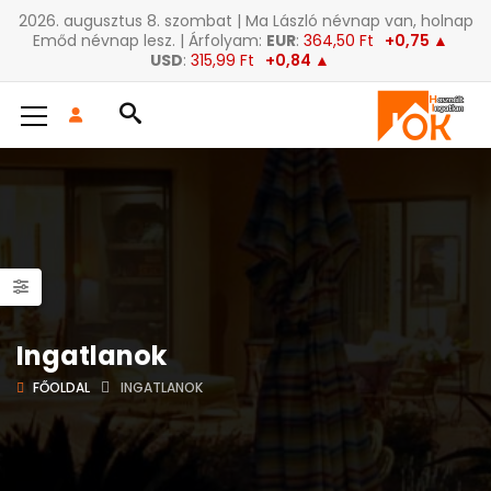
2026. augusztus 8. szombat | Ma László névnap van, holnap
Emőd névnap lesz. | Árfolyam:
EUR
:
364,50 Ft
+0,75 ▲
USD
:
315,99 Ft
+0,84 ▲
Ingatlanok
FŐOLDAL
INGATLANOK