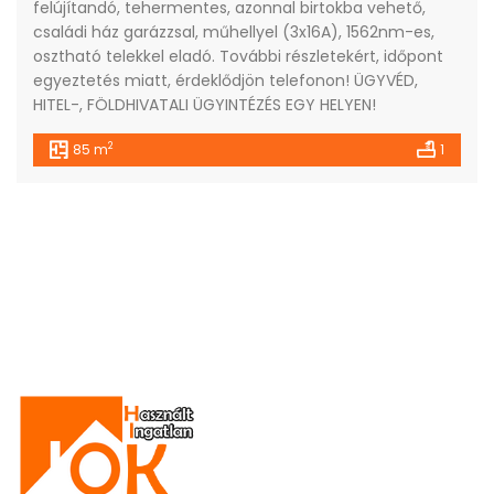
felújítandó, tehermentes, azonnal birtokba vehető,
családi ház garázzsal, műhellyel (3x16A), 1562nm-es,
osztható telekkel eladó. További részletekért, időpont
egyeztetés miatt, érdeklődjön telefonon! ÜGYVÉD,
HITEL-, FÖLDHIVATALI ÜGYINTÉZÉS EGY HELYEN!
2
85 m
1