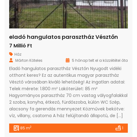
eladó hangulatos parasztház Vésztőn
7 Millió Ft
Ház
Márton Köteles
5 hónap telt el a közzététel óta
Eladó hangulatos parasztház Vésztőn Nyugodt vidéki
otthont keres? Ez az autentikus magyar parasztház
Vésztő városában kiváló lehetőség! Az ingatlan adatai:
Telek mérete: 1.800 m² Lakóterület: 85 m²
Hagyományos parasztház 70 cm vastag vályogfalakkal
2 szoba, konyha, étkező, fürdőszoba, külön WC Szép,
alacsony fa gerendás mennyezet Közművek bekötve:
víz, villany, csatorna A ház felújítandó állapotú, de […]
2
85 m
1