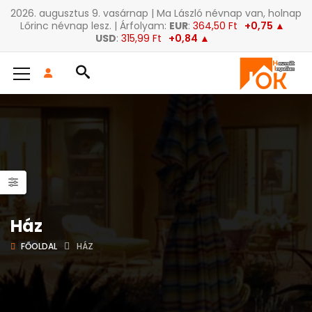
2026. augusztus 9. vasárnap | Ma László névnap van, holnap
Lőrinc névnap lesz. | Árfolyam:
EUR
:
364,50 Ft
+0,75 ▲
USD
:
315,99 Ft
+0,84 ▲
Ház
FŐOLDAL
HÁZ