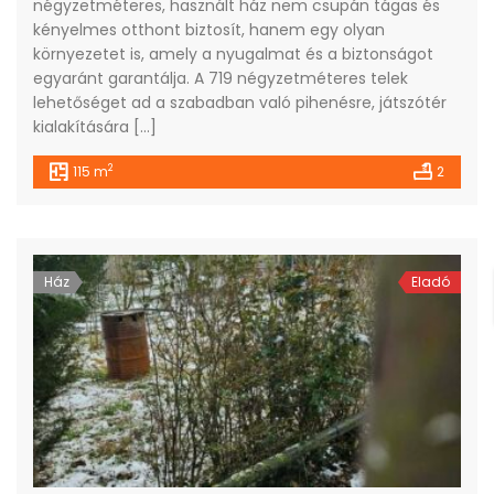
négyzetméteres, használt ház nem csupán tágas és
kényelmes otthont biztosít, hanem egy olyan
környezetet is, amely a nyugalmat és a biztonságot
egyaránt garantálja. A 719 négyzetméteres telek
lehetőséget ad a szabadban való pihenésre, játszótér
kialakítására […]
2
115 m
2
Ház
Eladó