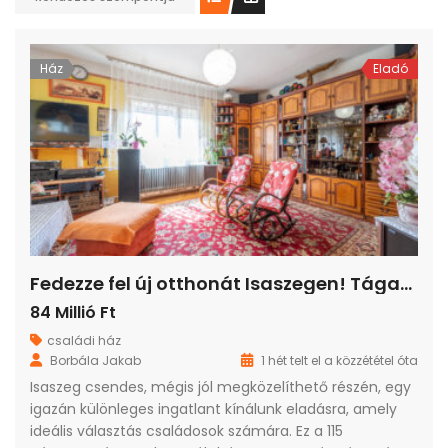
Ház
Eladó
Fedezze fel új otthonát Isaszegen! Tágas, 2 lakásos ház várja Önt!
84 Millió Ft
családi ház
Borbála Jakab
1 hét telt el a közzététel óta
Isaszeg csendes, mégis jól megközelíthető részén, egy
igazán különleges ingatlant kínálunk eladásra, amely
ideális választás családosok számára. Ez a 115