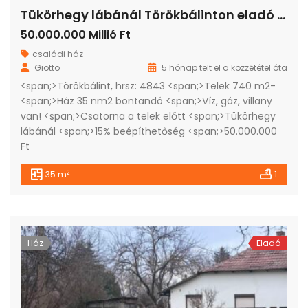
Tükörhegy lábánál Törökbálinton eladó bontandó családi ház
50.000.000 Millió Ft
családi ház
Giotto
5 hónap telt el a közzététel óta
<span;>Törökbálint, hrsz: 4843 <span;>Telek 740 m2-
<span;>Ház 35 nm2 bontandó <span;>Víz, gáz, villany
van! <span;>Csatorna a telek előtt <span;>Tükörhegy
lábánál <span;>15% beépíthetőség <span;>50.000.000
Ft
2
35 m
1
Ház
Eladó