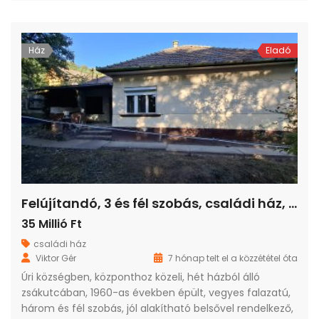
Ház
Eladó
Felújítandó, 3 és fél szobás, családi ház, garázzsal, Úriban eladó!
35 Millió Ft
családi ház
Viktor Gér
7 hónap telt el a közzététel óta
Úri községben, központhoz közeli, hét házból álló
zsákutcában, 1960-as években épült, vegyes falazatú,
három és fél szobás, jól alakítható belsővel rendelkező,