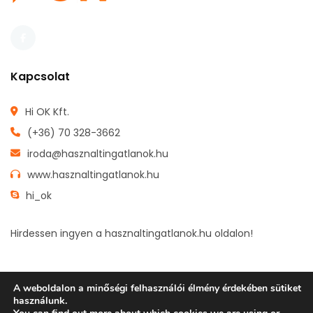
Kapcsolat
Hi OK Kft.
(+36) 70 328-3662
iroda@hasznaltingatlanok.hu
www.hasznaltingatlanok.hu
hi_ok
Hirdessen ingyen a hasznaltingatlanok.hu oldalon!
A weboldalon a minőségi felhasználói élmény érdekében sütiket
használunk.
FŐOLDAL
INGYENES HIRDETÉSFELADÁS
INGATLANOK