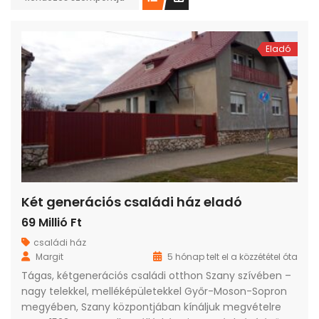
Eladó
Két generációs családi ház eladó
69 Millió Ft
családi ház
Margit
5 hónap telt el a közzététel óta
Tágas, kétgenerációs családi otthon Szany szívében –
nagy telekkel, melléképületekkel Győr-Moson-Sopron
megyében, Szany központjában kínáljuk megvételre