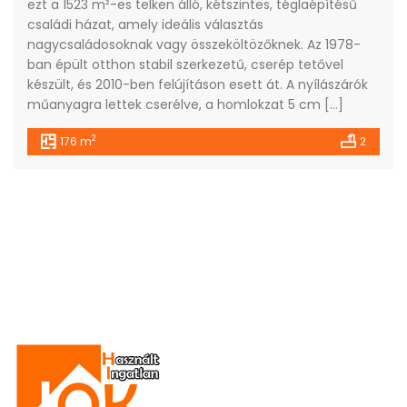
ezt a 1523 m²-es telken álló, kétszintes, téglaépítésű
családi házat, amely ideális választás
nagycsaládosoknak vagy összeköltözőknek. Az 1978-
ban épült otthon stabil szerkezetű, cserép tetővel
készült, és 2010-ben felújításon esett át. A nyílászárók
műanyagra lettek cserélve, a homlokzat 5 cm […]
2
176 m
2