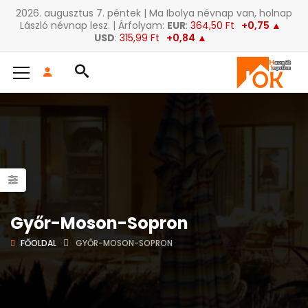
2026. augusztus 7. péntek | Ma Ibolya névnap van, holnap
László névnap lesz. | Árfolyam:
EUR
:
364,50 Ft
+0,75 ▲
USD
:
315,99 Ft
+0,84 ▲
Győr-Moson-Sopron
FŐOLDAL
GYŐR-MOSON-SOPRON