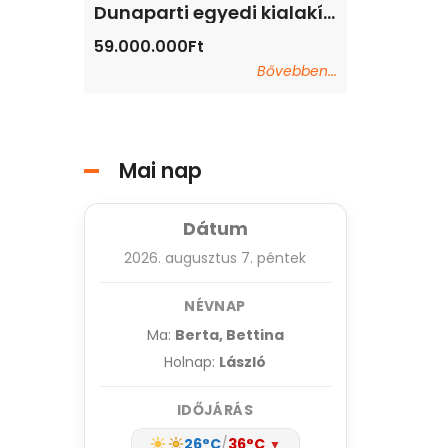
Dunaparti egyedi kialakítású lakás eladó
Dunaparti egyedi kialakítású lakás eladó
59.000.000Ft
59.000.000Ft
Bővebben...
Mai nap
Dátum
2026. augusztus 7. péntek
NÉVNAP
Ma:
Berta, Bettina
Holnap:
László
IDŐJÁRÁS
26°C
/
36°C
▼