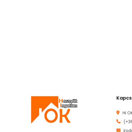
Kapcs
Hi OK
(+3
iro