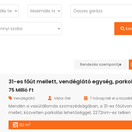
Ke
Rendezés szempontja
75 Millió Ft
Vendéglátó
Viktor Gér
7 hónap telt el a közzété
Mendén a vasútállomás szomszédságában, a 31-es főútvon
mellet, közvetlen parkolási lehetőséggel, 2272nm-es telken
elhelyezkedő, 2003-ban épült, jelenlegi is működő, tulajdoni
2
132 m
üzletként bejegyzett, vendéglátó egység, könnyen alakítha