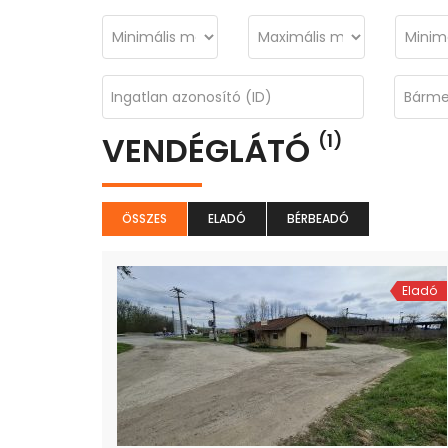
VENDÉGLÁTÓ
(1)
ÖSSZES
ELADÓ
BÉRBEADÓ
Eladó