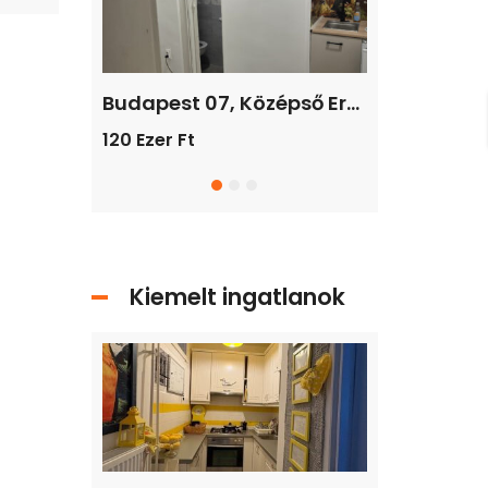
nt
d,
Fedezze fel új otthonát Isaszegen! Tágas, 2 lakásos ház várja Önt!
Budapest 07, Középső Erzsébetváros / társasházi lakás / tégla / 1 szoba / 8 m²
120 Ezer Ft
219.900.000F
Kiemelt ingatlanok