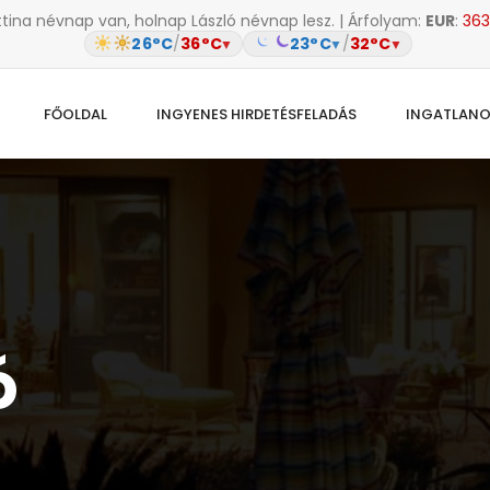
ttina névnap van, holnap László névnap lesz. | Árfolyam:
EUR
:
363
26°C
/
36°C
23°C
/
32°C
▼
▼
▼
FŐOLDAL
INGYENES HIRDETÉSFELADÁS
INGATLAN
ó