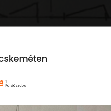
ecskeméten
1
Fürdőszoba