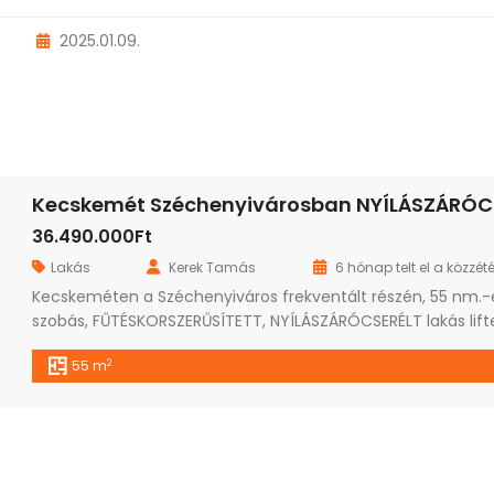
2025.01.09.
36.490.000Ft
Lakás
Kerek Tamás
6 hónap telt el a közzété
Kecskeméten a Széchenyiváros frekventált részén, 55 nm.-e
szobás, FŰTÉSKORSZERŰSÍTETT, NYÍLÁSZÁRÓCSERÉLT lakás lift
társasházban eladó. Az ingatlan jó elrendezésű, napfényes
2
55 m
szobák, tágas helyiségek jellemzik. A felújítás már a vevő igé
elképzelései szerint történhet, így egy modern, otthonos la
válhat belőle. Kedvező elhelyezkedésének(körbefűtött) és
egyedi mérőóráinak köszönhetően nagyon kedvező
rezsiköltséggel fenntartható. Az ingatlan tehermentes, szin
AZONNAL […]