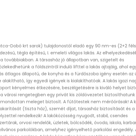
ca-Dobó krt sarok) tulajdonostól eladó egy 90 nm-es (2+2 féls
dezésű, tégla építésű, I. emeleti világos lakás. Az elhelyezkedésé
a továbbiakban. A társasház jó állapotban van, szigetelt és
kedhetünk a földszintről induló lifttel a lakás ajtajáig, ahol eg
ás átlagos állapotú, de konyha és a fürdőszoba igény esetén az 
alakítható, így egyedi igények is kialakíthatóak. A lakás igazi na
oport kényelmes étkezésére, beszélgetésére is kiváló helyet bizto
Eladó prémium, felújított lakás Budapest VI. kerületének szívében
n a városi rengetegben egy privát kis zöldövezetet biztosíthatunk
219.900.000Ft
84 Millió Ft
kimondottan meleget biztosít. A fűtőtestek nem mérőórásak! A 
akarítását (tiszta ház), szemét díjat, társasház biztosítását és a
elyzettel rendelkezik! A lakóközösség nyugodt, stabil, csendes
rtárak, orvosi rendelők, üzletek, bölcsődék, óvoda, iskola, karba
 nyilvános parkolókban, amelyhez igényelhető parkolási engedély. 