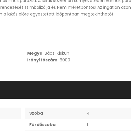
znak sincs garázsa. A lakás közvetlen környezetében vannak gará
 elrendezését szimbolizálja és Nem méretpontos! Az ingatlan azon
n a lakás előre egyeztetett időpontban megtekinthető!
Megye
Bács-Kiskun
Irányítószám
6000
Dunaparti egyedi kialakítású lakás eladó
59.000.000Ft
59.000.000Ft
Szoba
4
Fürdőszoba
1