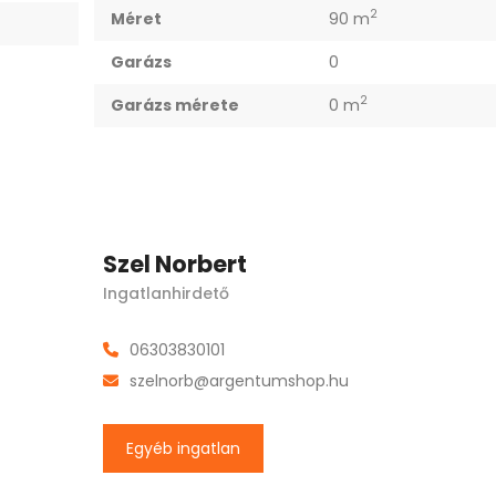
2
Méret
90 m
Garázs
0
2
Garázs mérete
0 m
Szel Norbert
Ingatlanhirdető
06303830101
szelnorb@argentumshop.hu
Egyéb ingatlan