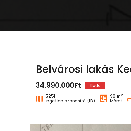
Belvárosi lakás K
34.990.000Ft
Eladó
2
5251
90 m
Ingatlan azonosító (ID)
Méret