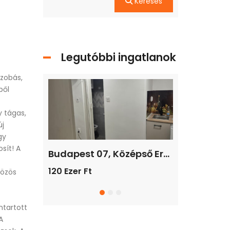
Keresés
Legutóbbi ingatlanok
zobás,
ből
y tágas,
új
gy
sít! A
Fedezze fel új otthonát Isaszegen! Tágas, 2 lakásos ház várja Önt!
Budapest 07, Középső Erzsébetváros / társasházi lakás / tégla / 1 szoba / 8 m²
120 Ezer Ft
219.900.000F
közös
ntartott
A