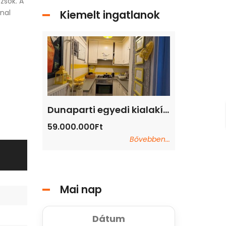
zsok. A
nal
Kiemelt ingatlanok
Dunaparti egyedi kialakítású lakás eladó
Dunaparti egyedi kialakítású lakás eladó
59.000.000Ft
59.000.000Ft
Bővebben...
Mai nap
Dátum