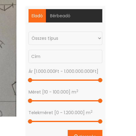
Eladó
Bérbeadó
Ár [
1.000.000Ft
-
1.000.000.000Ft
]
2
Méret [
10
-
100.000
] m
2
Telekméret [
0
-
1.200.000
] m