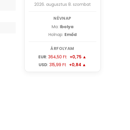
2026. augusztus 8. szombat
NÉVNAP
Ma:
Ibolya
Holnap:
Emőd
ÁRFOLYAM
EUR
:
364,50 Ft
+0,75 ▲
USD
:
315,99 Ft
+0,84 ▲