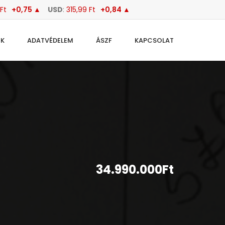
Ft
+0,75 ▲
USD
:
315,99 Ft
+0,84 ▲
OK
ADATVÉDELEM
ÁSZF
KAPCSOLAT
34.990.000Ft