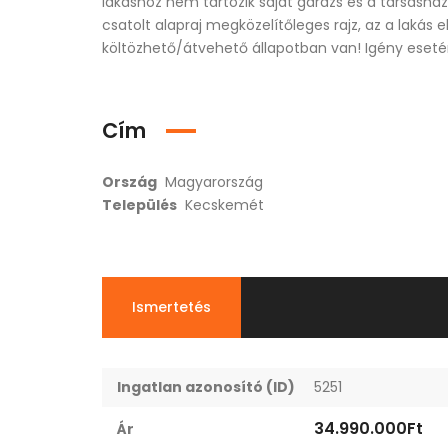
lakáshoz nem tartozik saját garázs és a társashá
csatolt alapraj megközelítőleges rajz, az a lakás
költözhető/átvehető állapotban van! Igény eseté
Cím
Ország
Magyarország
Település
Kecskemét
Ismertetés
Ingatlan azonosító (ID)
5251
34.990.000Ft
Ár