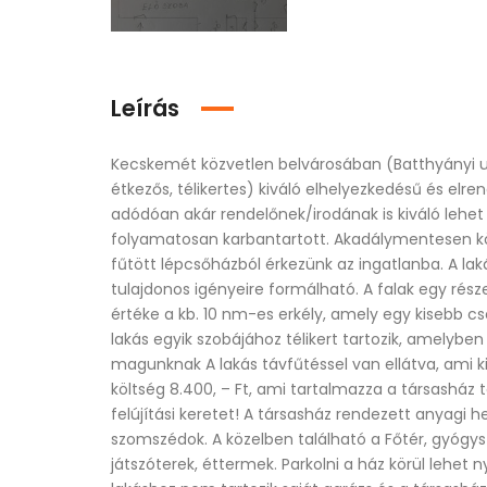
Leírás
Kecskemét közvetlen belvárosában (Batthyányi ut
étkezős, télikertes) kiváló elhelyezkedésű és elren
adódóan akár rendelőnek/irodának is kiváló lehet 
folyamatosan karbantartott. Akadálymentesen közle
fűtött lépcsőházból érkezünk az ingatlanba. A lak
tulajdonos igényeire formálható. A falak egy része 
értéke a kb. 10 nm-es erkély, amely egy kisebb cs
lakás egyik szobájához télikert tartozik, amelybe
magunknak A lakás távfűtéssel van ellátva, ami 
költség 8.400, – Ft, ami tartalmazza a társasház t
felújítási keretet! A társasház rendezett anyagi h
szomszédok. A közelben található a Főtér, gyógysze
játszóterek, éttermek. Parkolni a ház körül lehet