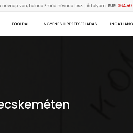
a névnap van, holnap Emőd névnap lesz. | Árfolyam:
EUR
:
364,50 
FŐOLDAL
INGYENES HIRDETÉSFELADÁS
INGATLAN
Kecskeméten