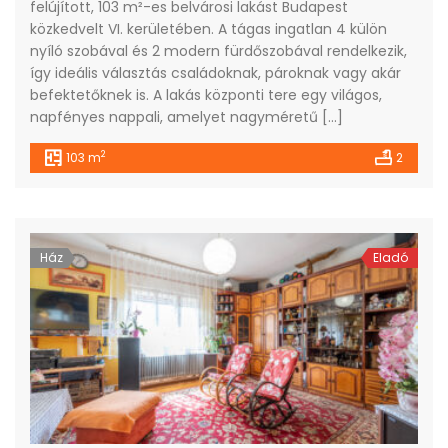
felújított, 103 m²-es belvárosi lakást Budapest
közkedvelt VI. kerületében. A tágas ingatlan 4 külön
nyíló szobával és 2 modern fürdőszobával rendelkezik,
így ideális választás családoknak, pároknak vagy akár
befektetőknek is. A lakás központi tere egy világos,
napfényes nappali, amelyet nagyméretű […]
2
103 m
2
Ház
Eladó