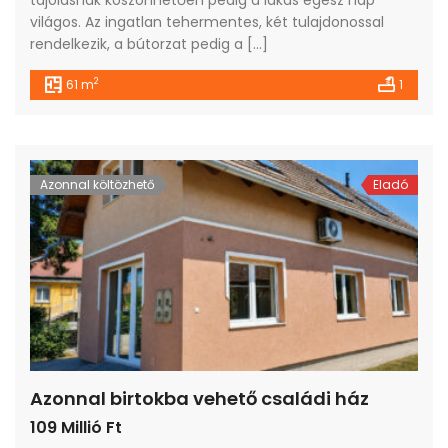
világos. Az ingatlan tehermentes, két tulajdonossal
rendelkezik, a bútorzat pedig a […]
2
61 m
1
Azonnal költözhető
Eladó
Azonnal birtokba vehető családi ház
109 Millió Ft