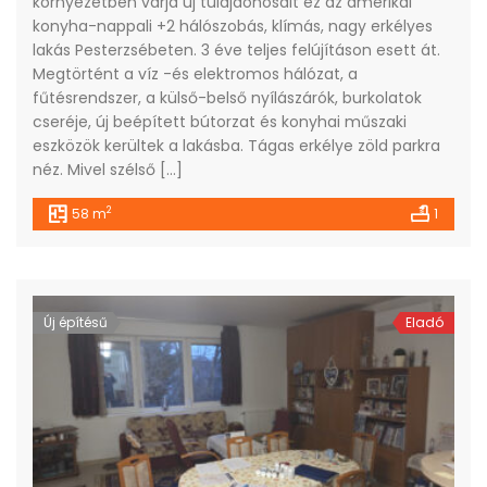
környezetben várja új tulajdonosait ez az amerikai
konyha-nappali +2 hálószobás, klímás, nagy erkélyes
lakás Pesterzsébeten. 3 éve teljes felújításon esett át.
Megtörtént a víz -és elektromos hálózat, a
fűtésrendszer, a külső-belső nyílászárók, burkolatok
cseréje, új beépített bútorzat és konyhai műszaki
eszközök kerültek a lakásba. Tágas erkélye zöld parkra
néz. Mivel szélső […]
2
58 m
1
Új építésű
Eladó