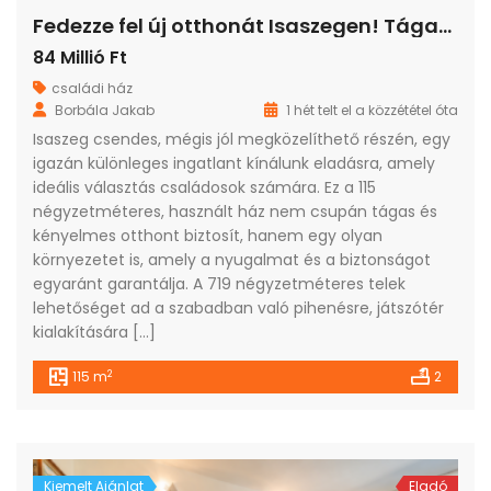
Fedezze fel új otthonát Isaszegen! Tágas, 2 lakásos ház várja Önt!
84 Millió Ft
családi ház
Borbála Jakab
1 hét telt el a közzététel óta
Isaszeg csendes, mégis jól megközelíthető részén, egy
igazán különleges ingatlant kínálunk eladásra, amely
ideális választás családosok számára. Ez a 115
négyzetméteres, használt ház nem csupán tágas és
kényelmes otthont biztosít, hanem egy olyan
környezetet is, amely a nyugalmat és a biztonságot
egyaránt garantálja. A 719 négyzetméteres telek
lehetőséget ad a szabadban való pihenésre, játszótér
kialakítására […]
2
115 m
2
Kiemelt Ajánlat
Eladó