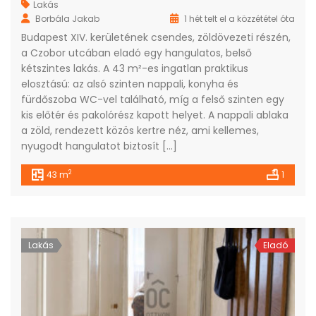
Lakás
Borbála Jakab
1 hét telt el a közzététel óta
Budapest XIV. kerületének csendes, zöldövezeti részén,
a Czobor utcában eladó egy hangulatos, belső
kétszintes lakás. A 43 m²-es ingatlan praktikus
elosztású: az alsó szinten nappali, konyha és
fürdőszoba WC-vel található, míg a felső szinten egy
kis előtér és pakolórész kapott helyet. A nappali ablaka
a zöld, rendezett közös kertre néz, ami kellemes,
nyugodt hangulatot biztosít […]
2
43 m
1
Lakás
Eladó