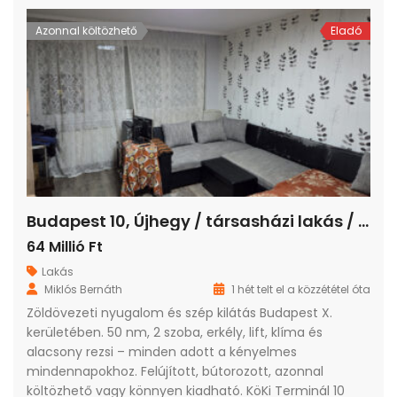
Azonnal költözhető
Eladó
Budapest 10, Újhegy / társasházi lakás / panel (panelprogram) / 2 szoba / 50 m²
64 Millió Ft
Lakás
Miklós Bernáth
1 hét telt el a közzététel óta
Zöldövezeti nyugalom és szép kilátás Budapest X.
kerületében. 50 nm, 2 szoba, erkély, lift, klíma és
alacsony rezsi – minden adott a kényelmes
mindennapokhoz. Felújított, bútorozott, azonnal
költözhető vagy könnyen kiadható. KöKi Terminál 10