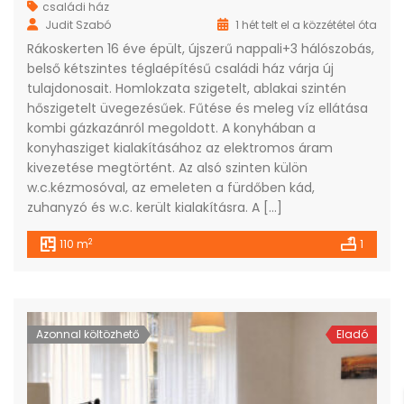
családi ház
Judit Szabó
1 hét telt el a közzététel óta
Rákoskerten 16 éve épült, újszerű nappali+3 hálószobás,
belső kétszintes téglaépítésű családi ház várja új
tulajdonosait. Homlokzata szigetelt, ablakai szintén
hőszigetelt üvegezésűek. Fűtése és meleg víz ellátása
kombi gázkazánról megoldott. A konyhában a
konyhasziget kialakításához az elektromos áram
kivezetése megtörtént. Az alsó szinten külön
w.c.kézmosóval, az emeleten a fürdőben kád,
zuhanyzó és w.c. került kialakításra. A […]
2
110 m
1
Azonnal költözhető
Eladó