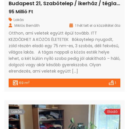
Budapest 21, Szabótelep / ikerház / tégla / 2 szoba / 70 m²
95 Millió Ft
Lakás
Miklós Bernáth
1 hét telt el a közzététel óta
Otthon, ami veletek együtt épül tovább. ITT
KEZDŐDHET A KÖZÖS ÉLETETEK Bókaytelep nyugodt,
zöld részén eladó egy 75 nm-es, 3 szobás, déli fekvésű,
világos lakás. A tágas nappali a közös esték helye
lehet, a két külön nyíló szoba pedig jól alakítható – háló,
dolgozó vagy akár később gyerekszoba. Olyan
elrendezés, ami veletek együtt […]
2
69 m
1
Lakás
Eladó