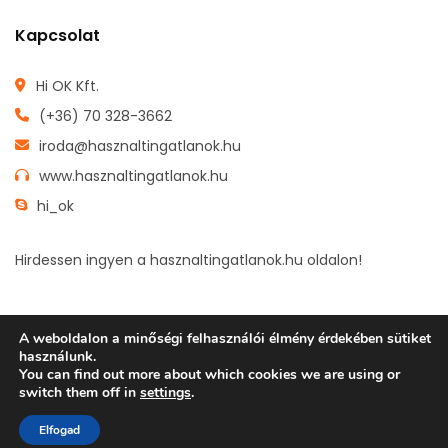
Kapcsolat
Hi OK Kft.
(+36) 70 328-3662
iroda@hasznaltingatlanok.hu
www.hasznaltingatlanok.hu
hi_ok
Hirdessen ingyen a hasznaltingatlanok.hu oldalon!
A weboldalon a minőségi felhasználói élmény érdekében sütiket
használunk.
FŐOLDAL
INGYENES HIRDETÉSFELADÁS
INGATLANOK
You can find out more about which cookies we are using or
switch them off in
settings
.
ADATVÉDELEM
ÁSZF
KAPCSOLAT
Elfogad