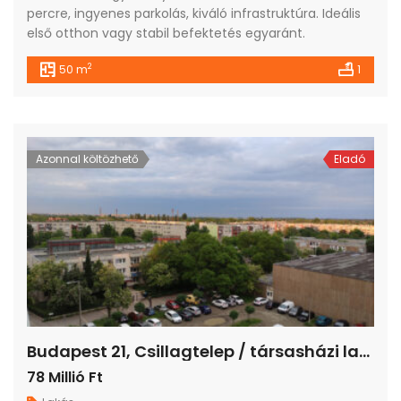
percre, ingyenes parkolás, kiváló infrastruktúra. Ideális
első otthon vagy stabil befektetés egyaránt.
2
50 m
1
Azonnal költözhető
Eladó
Budapest 21, Csillagtelep / társasházi lakás / panel (panelprogram) / 4 szoba / 70 m²
78 Millió Ft