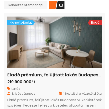
Rendezés szempontja
Kiemelt Ajánlat
Eladó
Eladó prémium, felújított lakás Budapest VI. kerületének szívében
219.900.000Ft
Lakás
Miklós Jágnecs
1 hét telt el a közzététel óta
Eladó prémium, felújított lakás Budapest VI. kerületének
szívében Fedezze fel ezt a kivételes állapotú, frissen