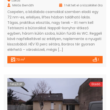
Lakás
Miklós Bernáth
1 hét telt el a közzététel óta
Csepelen, a kézilabda csarnokkal szemben eladó egy
72 nm-es, erkélyes, liftes házban található lakás.
Tágas, praktikus elosztás, nagy terek – itt nem kell
Tetrisezni a bútorokkal. Nappali–konyha–étkező
egyben, három külön szoba, külön fürdő és WC. Reggeli
kávé napfelkeltével az erkélyen, naplemente a nyugati
kisszobából. HÉV 10 perc sétára, Boráros tér gyorsan
elérhető – városközeli, mégis […]
2
70 m
1
Felújított
Eladó