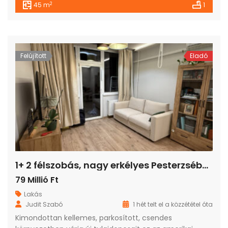
2
45 m
1
Felújított
Eladó
1+ 2 félszobás, nagy erkélyes Pesterzsébeten
79 Millió Ft
Lakás
Judit Szabó
1 hét telt el a közzététel óta
Kimondottan kellemes, parkosított, csendes