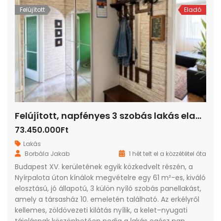
Felújított
Eladó
Felújított, napfényes 3 szobás lakás eladó Újpalota kedvelt részén!
73.450.000Ft
Lakás
Borbála Jakab
1 hét telt el a közzététel óta
Budapest XV. kerületének egyik közkedvelt részén, a
Nyírpalota úton kínálok megvételre egy 61 m²-es, kiváló
elosztású, jó állapotú, 3 külön nyíló szobás panellakást,
amely a társasház 10. emeletén található. Az erkélyről
kellemes, zöldövezeti kilátás nyílik, a kelet–nyugati
tájolásnak köszönhetően pedig a lakás egész nap