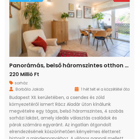
Panorámás, belső háromszintes otthon a XII. kerület egyik legkedveltebb zöldövezeti részén
220 Millió Ft
sorház
Borbála Jakab
1 hét telt el a közzététel óta
Budapest XII. kerületében, a csendes és zöld
környezetéről ismert Rácz Aladár úton kínálunk
megvételre egy tágas, belső háromszintes, 4 szobás
sorházi lakást, amely ideális választás családok és
párok számára egyaránt. Az ingatlan átgondolt
elrendezésének köszönhetően kényelmes életteret
biztosít a mindennapokhoz. A világos nappali mellett