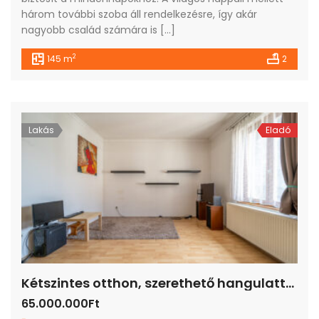
három további szoba áll rendelkezésre, így akár
nagyobb család számára is […]
2
145 m
2
Lakás
Eladó
Kétszintes otthon, szerethető hangulattal
65.000.000Ft