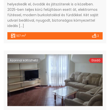
helyezkedik el, óvodák és játszóterek is a közelben.
2025-ben teljes körű felújításon esett át, elektromos
fűtéssel, modern burkolatokkal és fürdőkkel. Két saját
udvari beállóval, nyugodt, biztonságos környezettel
ideális […]
2
107 m
2
Azonnal költözhető
Eladó