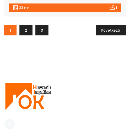
2
33 m
1
1
2
3
Következő