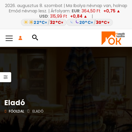
2026. augusztus 8. szombat | Ma Ibolya névnap van, holnap
Emőd névnap lesz. | Árfolyam:
EUR
:
364,50 Ft
+0,75 ▲
USD
:
315,99 Ft
+0,84 ▲
|
22°C
/
32°C
20°C
/
30°C
▼
▼
▼
▼
Eladó
FŐOLDAL
ELADÓ