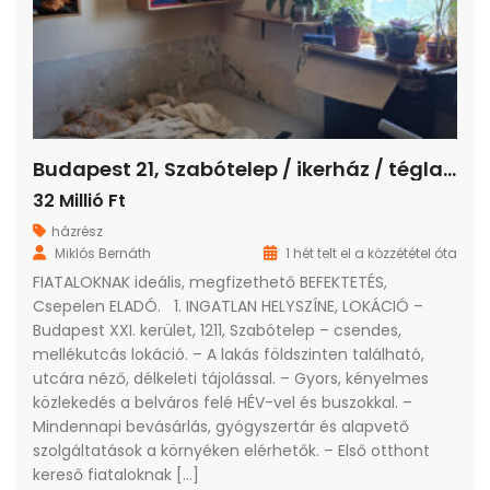
Budapest 21, Szabótelep / ikerház / tégla / 2 szoba / 70 m²
32 Millió Ft
házrész
Miklós Bernáth
1 hét telt el a közzététel óta
FIATALOKNAK ideális, megfizethető BEFEKTETÉS,
Csepelen ELADÓ. 1. INGATLAN HELYSZÍNE, LOKÁCIÓ –
Budapest XXI. kerület, 1211, Szabótelep – csendes,
mellékutcás lokáció. – A lakás földszinten található,
utcára néző, délkeleti tájolással. – Gyors, kényelmes
közlekedés a belváros felé HÉV-vel és buszokkal. –
Mindennapi bevásárlás, gyógyszertár és alapvető
szolgáltatások a környéken elérhetők. – Első otthont
kereső fiataloknak […]