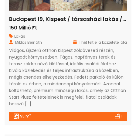
Budapest 19, Kispest / társasházi lakás / tégla / 3 szoba / 93 m²
150 Millió Ft
Lakás
Miklós Bernáth
1 hét telt el a közzététel óta
Világos, újszerű otthon Kispest zöldövezeti részén,
nyugodt környezetben. Tágas, napfényes terek és
terasz zöldre néző kilátással, ideális családi élethez.
Kiváló közlekedés és teljes infrastruktúra a közelben,
mégis csendes elhelyezkedés. Fedett parkoló és külön
tároló az árban, a mindennapi kényelemért. Azonnal
költözhető, prémium minőségű lakás, amely az Otthon
Start Plusz feltételeinek is megfelel, fiatal családok
hosszú […]
2
93 m
1