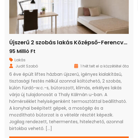
Újszerű 2 szobás lakás Középső-Ferencvárosban
95 Millió Ft
Lakás
Judit Szabó
1 hét telt el a közzététel óta
6 éve épült liftes házban újszerű, igényes kialakítású,
tisztasági festés nélkül azonnal költözhető, 2 szobás,
külön fürdő-w.c.-s, bútorozott, klímás, erkélyes lakás
várja új tulajdonosát a Thaly Kálmán u-ban. A
hőmérséklet helyiségenként termosztáttal beállítható.
A konyhai beépített gépek, a mosógép és a
mozdítható bútorzat is a vételár résztét képezik.
Jogilag rendezett, tehermentes, hitelezhető, azonnal
birtokba vehető. […]