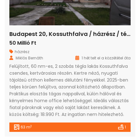
Budapest 20, Kossuthfalva / házrész / tégla / 2 szoba / 63 m²
50 Millió Ft
házrész
Miklós Bernáth
1 hét telt el a közzététel óta
Felújított, 60 nm-es, 2 szobás tégla lakás Kossuthfalva
csendes, kertvárosias részén. Kertre néző, nyugati
tájolású otthon kellemes délutáni fényekkel. 2025-ben
teljes körűen felújítva, azonnal költözhető állapotban.
Praktikus elosztás tágas nappalival, külön hálóval és
kényelmes home office lehetőséggel. Ideális választás
fiatal pároknak vagy első saját lakást keresőknek. A
közös költség: 18.990 Ft. Az ingatlan nem hitelezhető.
2
63 m
1