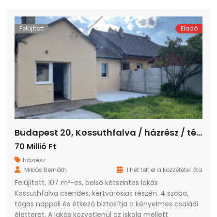
Felújított
Eladó
Budapest 20, Kossuthfalva / házrész / tégla / 5 szoba / 107 m²
70 Millió Ft
házrész
Miklós Bernáth
1 hét telt el a közzététel óta
Felújított, 107 m²-es, belső kétszintes lakás
Kossuthfalva csendes, kertvárosias részén. 4 szoba,
tágas nappali és étkező biztosítja a kényelmes családi
életteret. A lakás közvetlenül az iskola mellett