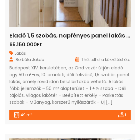
Eladó 1,5 szobás, napfényes panel lakás Zuglóban – gyors költözési lehetőséggel!
65.150.000Ft
Lakás
Borbála Jakab
1 hét telt el a közzététel óta
Budapest XIV. kerületében, az Ond vezér útján eladó
egy 50 m²-es, 10. emeleti, déli fekvésű, 1,5 szobás panel
lakás, amely rövid időn belül birtokba vehető. A lakás
főbb jellemzői: – 50 m² alapterület – 1 + ½ szoba – Déli
tájolás, világos lakótér – Beépített erkély – Parkettás
szobák – Műanyag, korszerű nyílászárók – Új […]
2
49 m
1