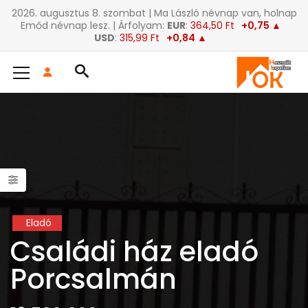
2026. augusztus 8. szombat | Ma László névnap van, holnap
Emőd névnap lesz. | Árfolyam:
EUR
:
364,50 Ft
+0,75 ▲
USD
:
315,99 Ft
+0,84 ▲
Eladó
Családi ház eladó
Porcsalmán