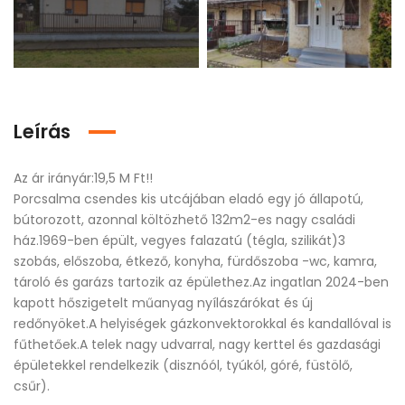
Leírás
Az ár irányár:19,5 M Ft!!
Porcsalma csendes kis utcájában eladó egy jó állapotú,
bútorozott, azonnal költözhető 132m2-es nagy családi
ház.1969-ben épült, vegyes falazatú (tégla, szilikát)3
szobás, előszoba, étkező, konyha, fürdőszoba -wc, kamra,
tároló és garázs tartozik az épülethez.Az ingatlan 2024-ben
kapott hőszigetelt műanyag nyílászárókat és új
redőnyöket.A helyiségek gázkonvektorokkal és kandallóval is
fűthetőek.A telek nagy udvarral, nagy kerttel és gazdasági
épületekkel rendelkezik (disznóól, tyúkól, góré, füstölő,
csűr).