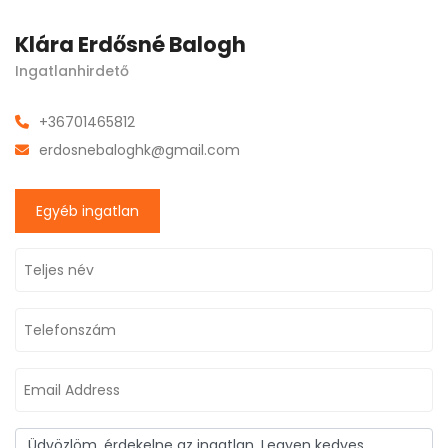
Klára Erdősné Balogh
Ingatlanhirdető
+36701465812
erdosnebaloghk@gmail.com
Egyéb ingatlan