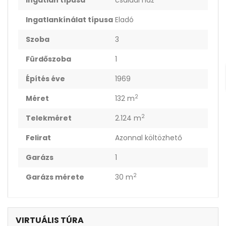
Ingatlan típusa
családi ház
Ingatlankínálat típusa
Eladó
Szoba
3
Fürdőszoba
1
Építés éve
1969
2
Méret
132 m
2
Telekméret
2.124 m
Felirat
Azonnal költözhető
Garázs
1
2
Garázs mérete
30 m
VIRTUÁLIS TÚRA