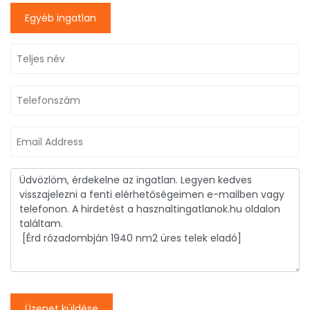
Egyéb ingatlan
Üzenet küldése