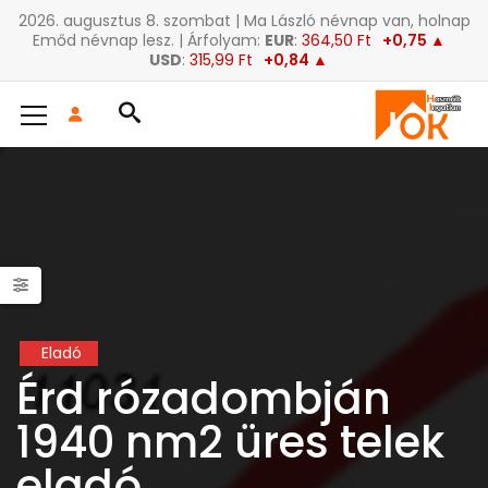
2026. augusztus 8. szombat | Ma László névnap van, holnap
Emőd névnap lesz. | Árfolyam:
EUR
:
364,50 Ft
+0,75 ▲
USD
:
315,99 Ft
+0,84 ▲
Eladó
Érd rózadombján
1940 nm2 üres telek
eladó