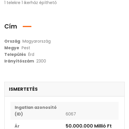
1 telekre 1 ikerház építhető
Cím
Ország
Magyarország
Megye
Pest
Település
Érd
Irányítószám
2300
ISMERTETÉS
Ingatlan azonosító
(ID)
6067
50.000.000 Millió Ft
Ár