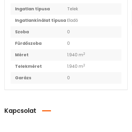
Ingatlan típusa
Telek
Ingatlankínálat típusa
Eladó
Szoba
0
Fürdőszoba
0
2
Méret
1.940 m
2
Telekméret
1.940 m
Garázs
0
Kapcsolat