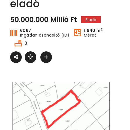
eladó
50.000.000 Millió Ft
Eladó
2
6067
1.940 m
Ingatlan azonosító (ID)
Méret
0
Dunaparti egyedi kialakítású lakás eladó
Dunaparti egyedi kialakítású lakás eladó
00.000Ft
59.000.000Ft