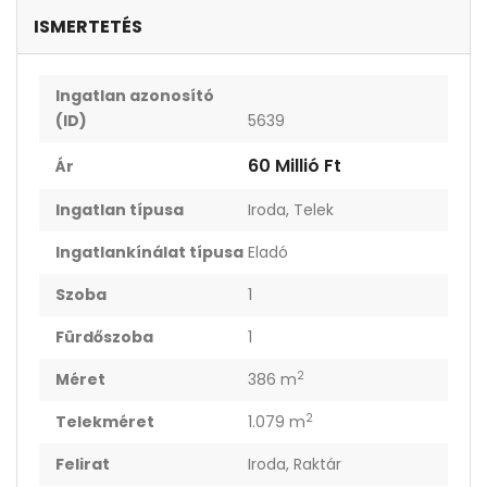
ISMERTETÉS
Ingatlan azonosító
(ID)
5639
60 Millió Ft
Ár
Ingatlan típusa
Iroda
,
Telek
Ingatlankínálat típusa
Eladó
Szoba
1
Fürdőszoba
1
2
Méret
386 m
2
Telekméret
1.079 m
Felirat
Iroda
,
Raktár