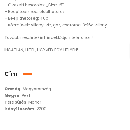
– Övezeti besorolás: „Gksz-6”
– Beépítési mód: oldalhatáros
– Beépíthetőség: 40%
– Közművek: villany, víz, gáz, csatorna, 3x16A villany
További részletekért érdeklődjön telefonon!
INGATLAN, HITEL, ÜGYVÉD EGY HELYEN!
Cím
Ország
Magyarország
Megye
Pest
Település
Monor
Irányítószám
2200