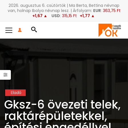
2026. augusztus 6. csütörtök | Ma Berta, Bettina névnap
van, holnap Ibolya névnap lesz. | Árfolyam:
EUR
:
363,75 Ft
+1,67 ▲
USD
:
315,15 Ft
+1,77 ▲
Eladó
Gksz-6 övezeti telek,
raktárépületekkel,
építési engedéllyel,