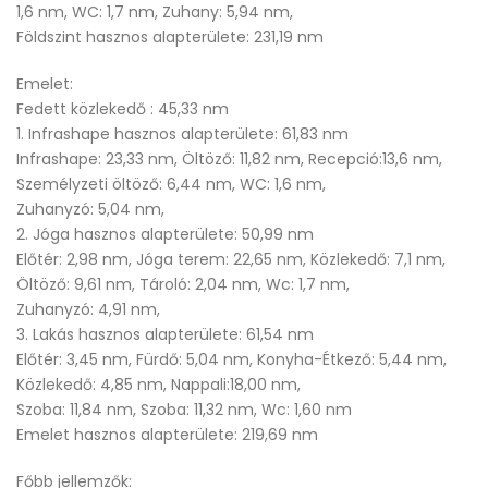
1,6 nm, WC: 1,7 nm, Zuhany: 5,94 nm,
Földszint hasznos alapterülete: 231,19 nm
Emelet:
Fedett közlekedő : 45,33 nm
1. Infrashape hasznos alapterülete: 61,83 nm
Infrashape: 23,33 nm, Öltöző: 11,82 nm, Recepció:13,6 nm,
Személyzeti öltöző: 6,44 nm, WC: 1,6 nm,
Zuhanyzó: 5,04 nm,
2. Jóga hasznos alapterülete: 50,99 nm
Előtér: 2,98 nm, Jóga terem: 22,65 nm, Közlekedő: 7,1 nm,
Öltöző: 9,61 nm, Tároló: 2,04 nm, Wc: 1,7 nm,
Zuhanyzó: 4,91 nm,
3. Lakás hasznos alapterülete: 61,54 nm
Előtér: 3,45 nm, Fürdő: 5,04 nm, Konyha-Étkező: 5,44 nm,
Közlekedő: 4,85 nm, Nappali:18,00 nm,
Szoba: 11,84 nm, Szoba: 11,32 nm, Wc: 1,60 nm
Emelet hasznos alapterülete: 219,69 nm
Főbb jellemzők: