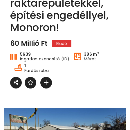
raktárépületekkel,
építési engedéllyel,
Monoron!
60 Millió Ft
Eladó
2
5639
386 m
Ingatlan azonosító (ID)
Méret
1
Fürdőszoba
Dunaparti egyedi kialakítású lakás eladó
Dunaparti egyedi kialakítású lakás eladó
00.000Ft
59.000.000Ft