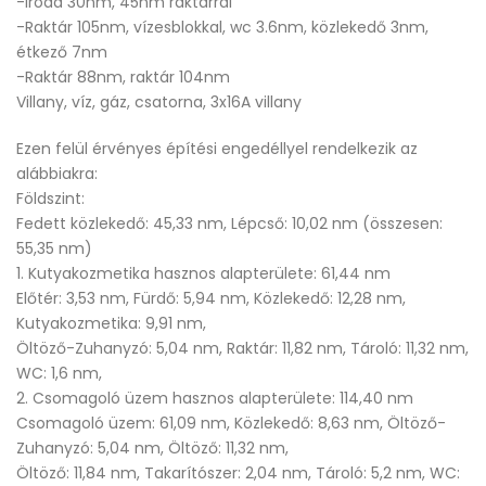
-Iroda 30nm, 45nm raktárral
-Raktár 105nm, vízesblokkal, wc 3.6nm, közlekedő 3nm,
étkező 7nm
-Raktár 88nm, raktár 104nm
Villany, víz, gáz, csatorna, 3x16A villany
Ezen felül érvényes építési engedéllyel rendelkezik az
alábbiakra:
Földszint:
Fedett közlekedő: 45,33 nm, Lépcső: 10,02 nm (összesen:
55,35 nm)
1. Kutyakozmetika hasznos alapterülete: 61,44 nm
Előtér: 3,53 nm, Fürdő: 5,94 nm, Közlekedő: 12,28 nm,
Kutyakozmetika: 9,91 nm,
Öltöző-Zuhanyzó: 5,04 nm, Raktár: 11,82 nm, Tároló: 11,32 nm,
WC: 1,6 nm,
2. Csomagoló üzem hasznos alapterülete: 114,40 nm
Csomagoló üzem: 61,09 nm, Közlekedő: 8,63 nm, Öltöző-
Zuhanyzó: 5,04 nm, Öltöző: 11,32 nm,
Öltöző: 11,84 nm, Takarítószer: 2,04 nm, Tároló: 5,2 nm, WC: