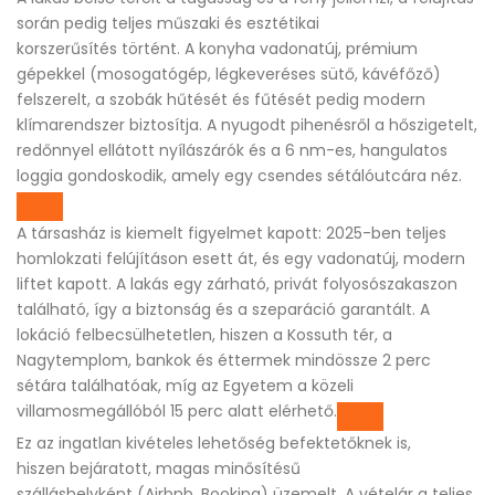
során pedig teljes műszaki és esztétikai
korszerűsítés történt. A konyha vadonatúj, prémium
gépekkel (mosogatógép, légkeveréses sütő, kávéfőző)
felszerelt, a szobák hűtését és fűtését pedig modern
klímarendszer biztosítja. A nyugodt pihenésről a hőszigetelt,
redőnnyel ellátott nyílászárók és a 6 nm-es, hangulatos
loggia gondoskodik, amely egy csendes sétálóutcára néz.
A társasház is kiemelt figyelmet kapott: 2025-ben teljes
homlokzati felújításon esett át, és egy vadonatúj, modern
liftet kapott. A lakás egy zárható, privát folyosószakaszon
található, így a biztonság és a szeparáció garantált. A
lokáció felbecsülhetetlen, hiszen a Kossuth tér, a
Nagytemplom, bankok és éttermek mindössze 2 perc
sétára találhatóak, míg az Egyetem a közeli
villamosmegállóból 15 perc alatt elérhető.
Ez az ingatlan kivételes lehetőség befektetőknek is,
hiszen bejáratott, magas minősítésű
szálláshelyként (Airbnb, Booking) üzemelt. A vételár a teljes