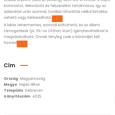
bútorzatot, dekorációt és felszerelést tartalmazza, így az
adásvétel után azonnal, további ráfordítás nélkül birtokba
vehető vagy bérbeadható.
A lakás tehermentes, azonnal költözhető, és az állami
támogatások (pl. 3%-os Otthon Start) igénybevételével is
megvásárolható. Önnek tényleg csak a bőröndjét kell
hoznia!
Cím
Ország
Magyarország
Megye
Hajdú-Bihar
Település
Debrecen
Irányítószám
4025