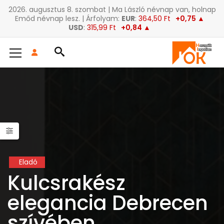
2026. augusztus 8. szombat | Ma László névnap van, holnap
Emőd névnap lesz. | Árfolyam:
EUR
:
364,50 Ft
+0,75 ▲
USD
:
315,99 Ft
+0,84 ▲
Eladó
Kulcsrakész
elegancia Debrecen
szívében