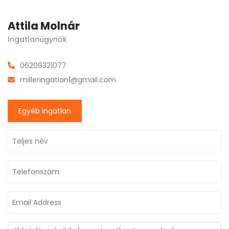
Attila Molnár
Ingatlanügynök
06209321077
milleringatlan1@gmail.com
Egyéb ingatlan