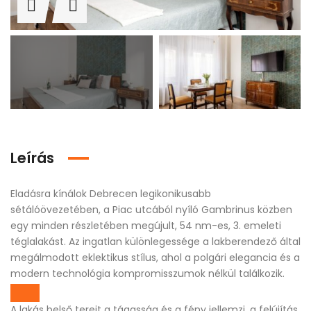
Leírás
Eladásra kínálok Debrecen legikonikusabb
sétálóövezetében, a Piac utcából nyíló Gambrinus közben
egy minden részletében megújult, 54 nm-es, 3. emeleti
téglalakást. Az ingatlan különlegessége a lakberendező által
megálmodott eklektikus stílus, ahol a polgári elegancia és a
modern technológia kompromisszumok nélkül találkozik.
A lakás belső tereit a tágasság és a fény jellemzi, a felújítás