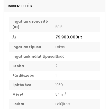
ISMERTETÉS
Ingatlan azonosító
(ID)
5815
79.900.000Ft
Ár
Ingatlan típusa
Lakás
Ingatlankínálat típusa
Eladó
Szoba
2
Fürdőszoba
1
Építés éve
1950
2
Méret
54 m
Felirat
Felújított