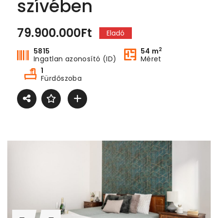
szívében
79.900.000Ft
Eladó
2
5815
54 m
Ingatlan azonosító (ID)
Méret
1
Fürdőszoba
Dunaparti egyedi kialakítású lakás eladó
Dunaparti egyedi kialakítású lakás eladó
00.000Ft
59.000.000Ft