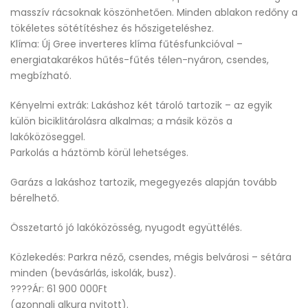
masszív rácsoknak köszönhetően. Minden ablakon redőny a
tökéletes sötétítéshez és hőszigeteléshez.
Klíma: Új Gree inverteres klíma fűtésfunkcióval –
energiatakarékos hűtés-fűtés télen-nyáron, csendes,
megbízható.
Kényelmi extrák: Lakáshoz két tároló tartozik – az egyik
külön biciklitárolásra alkalmas; a másik közös a
lakóközöseggel.
Parkolás a háztömb körül lehetséges.
Garázs a lakáshoz tartozik, megegyezés alapján tovább
bérelhető.
Összetartó jó lakóközösség, nyugodt együttélés.
Közlekedés: Parkra néző, csendes, mégis belvárosi – sétára
minden (bevásárlás, iskolák, busz).
????Ár: 61 900 000Ft
(azonnali alkura nyitott).