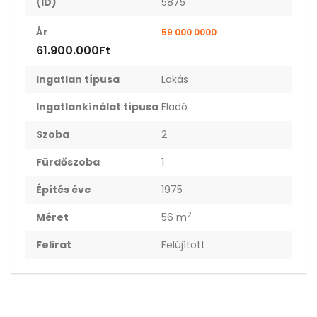
(ID)
5875
Ár
59 000 0000
61.900.000Ft
Ingatlan típusa
Lakás
Ingatlankínálat típusa
Eladó
Szoba
2
Fürdőszoba
1
Építés éve
1975
2
Méret
56 m
Felirat
Felújított