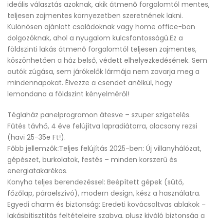
ideális választás azoknak, akik átmenő forgalomtól mentes,
teljesen zajmentes környezetben szeretnének lakni.
Különösen ajánlott családoknak vagy home office-ban
dolgozóknak, ahol a nyugalom kulcsfontosságú.Ez a
földszinti lakás átmenő forgalomtól teljesen zajmentes,
köszönhetően a ház belső, védett elhelyezkedésének. Sem
autók zúgása, sem járókelők lármája nem zavarja meg a
mindennapokat. Élvezze a csendet anélkül, hogy
lemondana a földszint kényelméről!
Téglaház panelprogramon átesve – szuper szigetelés.
Fűtés távhő, 4 éve felújítva lapradiátorra, alacsony rezsi
(havi 25-35e Ft!).
Főbb jellemzők:Teljes felújítás 2025-ben: Új villanyhálózat,
gépészet, burkolatok, festés – minden korszerű és
energiatakarékos.
Konyha teljes berendezéssel: Beépített gépek (sütő,
főzőlap, páraelszívó), modern design, kész a használatra.
Egyedi charm és biztonság: Eredeti kovácsoltvas ablakok –
lakásbitisztítás feltételeire szabva, plusz kiváló biztonság a