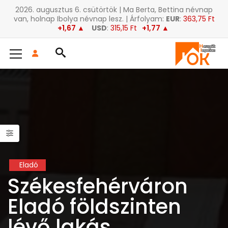
2026. augusztus 6. csütörtök | Ma Berta, Bettina névnap
van, holnap Ibolya névnap lesz. | Árfolyam:
EUR
:
363,75 Ft
+1,67 ▲
USD
:
315,15 Ft
+1,77 ▲
Eladó
Székesfehérváron
Eladó földszinten
lévő lakás