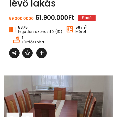
lévő lakás
61.900.000Ft
Eladó
59 000 0000
2
5875
56 m
Ingatlan azonosító (ID)
Méret
1
Fürdőszoba
Dunaparti egyedi kialakítású lakás eladó
Dunaparti egyedi kialakítású lakás eladó
00.000Ft
59.000.000Ft