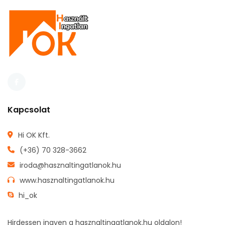
Kapcsolat
Hi OK Kft.
Dunaparti egyedi kialakítású lakás eladó
Dunaparti egyedi kialakítású lakás eladó
(+36) 70 328-3662
iroda@hasznaltingatlanok.hu
00.000Ft
59.000.000Ft
www.hasznaltingatlanok.hu
hi_ok
Hirdessen ingyen a hasznaltingatlanok.hu oldalon!