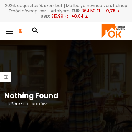
2026. augusztus 8. szombat | Ma Ibolya névnap van, holnap
Emőd névnap lesz. | Árfolyam:
EUR
:
364,50 Ft
+0,75 ▲
USD
:
315,99 Ft
+0,84 ▲
Nothing Found
FŐOLDAL
KULTÚRA