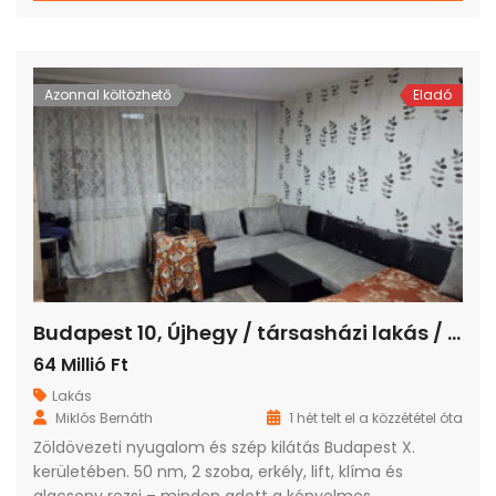
Azonnal költözhető
Eladó
Budapest 10, Újhegy / társasházi lakás / panel (panelprogram) / 2 szoba / 50 m²
64 Millió Ft
Lakás
Miklós Bernáth
1 hét telt el a közzététel óta
Zöldövezeti nyugalom és szép kilátás Budapest X.
kerületében. 50 nm, 2 szoba, erkély, lift, klíma és
alacsony rezsi – minden adott a kényelmes