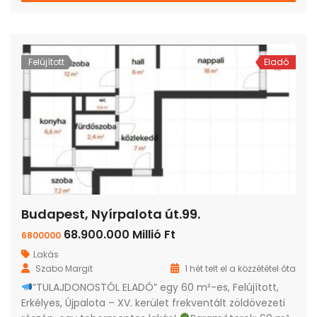
Felújított
Eladó
Budapest, Nyírpalota út.99.
68.900.000 Millió Ft
6800000
Lakás
Szabo Margit
1 hét telt el a közzététel óta
”TULAJDONOSTÓL ELADÓ” egy 60 m²-es, Felújított,
Erkélyes, Újpalota – XV. kerület frekventált zöldövezeti