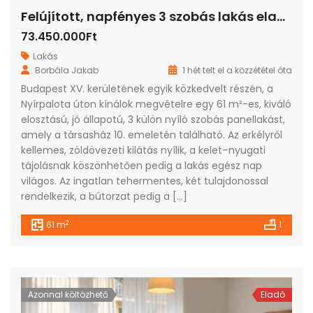
Felújított, napfényes 3 szobás lakás eladó Újpalota kedvelt részén!
73.450.000Ft
Lakás
Borbála Jakab
1 hét telt el a közzététel óta
Budapest XV. kerületének egyik közkedvelt részén, a
Nyírpalota úton kínálok megvételre egy 61 m²-es, kiváló
elosztású, jó állapotú, 3 külön nyíló szobás panellakást,
amely a társasház 10. emeletén található. Az erkélyről
kellemes, zöldövezeti kilátás nyílik, a kelet–nyugati
tájolásnak köszönhetően pedig a lakás egész nap
világos. Az ingatlan tehermentes, két tulajdonossal
rendelkezik, a bútorzat pedig a […]
2
61 m
1
Azonnal költözhető
Eladó