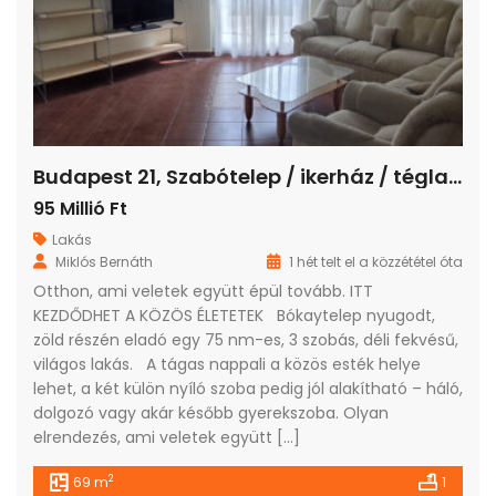
Budapest 21, Szabótelep / ikerház / tégla / 2 szoba / 70 m²
95 Millió Ft
Lakás
Miklós Bernáth
1 hét telt el a közzététel óta
Otthon, ami veletek együtt épül tovább. ITT
KEZDŐDHET A KÖZÖS ÉLETETEK Bókaytelep nyugodt,
zöld részén eladó egy 75 nm-es, 3 szobás, déli fekvésű,
világos lakás. A tágas nappali a közös esték helye
lehet, a két külön nyíló szoba pedig jól alakítható – háló,
dolgozó vagy akár később gyerekszoba. Olyan
elrendezés, ami veletek együtt […]
2
69 m
1