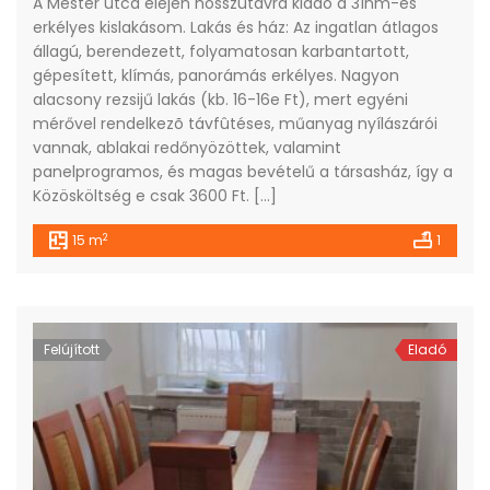
A Mester utca elején hosszútávra kiadó a 31nm-es
erkélyes kislakásom. Lakás és ház: Az ingatlan átlagos
állagú, berendezett, folyamatosan karbantartott,
gépesített, klímás, panorámás erkélyes. Nagyon
alacsony rezsijű lakás (kb. 16-16e Ft), mert egyéni
mérővel rendelkezõ távfûtéses, műanyag nyílászárói
vannak, ablakai redőnyözöttek, valamint
panelprogramos, és magas bevételű a társasház, így a
Közösköltség e csak 3600 Ft. […]
2
15 m
1
Felújított
Eladó