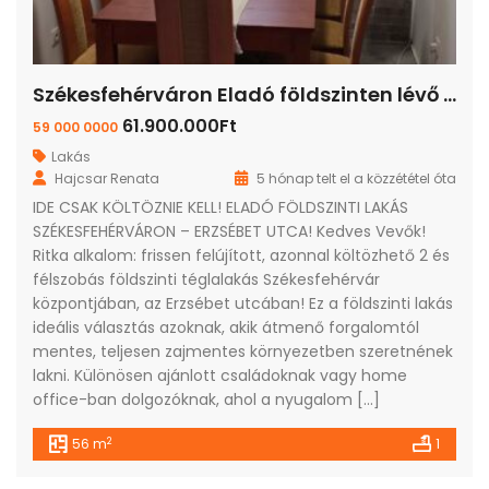
Székesfehérváron Eladó földszinten lévő lakás
61.900.000Ft
59 000 0000
Lakás
Hajcsar Renata
5 hónap telt el a közzététel óta
IDE CSAK KÖLTÖZNIE KELL! ELADÓ FÖLDSZINTI LAKÁS
SZÉKESFEHÉRVÁRON – ERZSÉBET UTCA! Kedves Vevők!
Ritka alkalom: frissen felújított, azonnal költözhető 2 és
félszobás földszinti téglalakás Székesfehérvár
központjában, az Erzsébet utcában! Ez a földszinti lakás
ideális választás azoknak, akik átmenő forgalomtól
mentes, teljesen zajmentes környezetben szeretnének
lakni. Különösen ajánlott családoknak vagy home
office-ban dolgozóknak, ahol a nyugalom […]
2
56 m
1