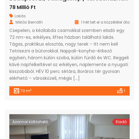
78 Millió Ft
Lakás
Miklós Bernáth
1 hét telt el a közzététel óta
Csepelen, a kézilabda csarnokkal szemben eladó egy
72 nm-es, erkélyes, liftes házban található lakás.
Tágas, praktikus elosztás, nagy terek – itt nem kell
Tetrisezni a bútorokkal. Nappali–konyha–étkező
egyben, három külön szoba, külön fürdő és WC. Reggeli
kávé napfelkeltével az erkélyen, naplemente a nyugati
kisszobából. HÉV 10 perc sétára, Boráros tér gyorsan
elérhető – városközeli, mégis […]
2
70 m
1
Azonnal költözhető
Eladó