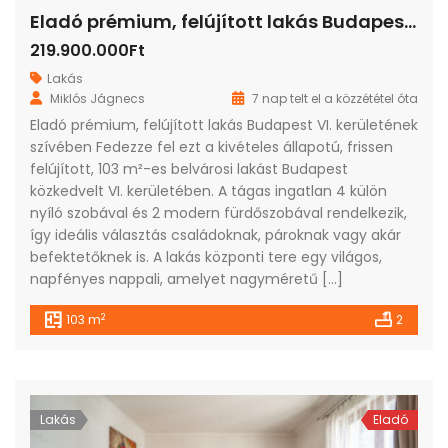
Eladó prémium, felújított lakás Budapest VI. kerületének szívében
219.900.000Ft
Lakás
Miklós Jágnecs
7 nap telt el a közzététel óta
Eladó prémium, felújított lakás Budapest VI. kerületének
szívében Fedezze fel ezt a kivételes állapotú, frissen
felújított, 103 m²-es belvárosi lakást Budapest
közkedvelt VI. kerületében. A tágas ingatlan 4 külön
nyíló szobával és 2 modern fürdőszobával rendelkezik,
így ideális választás családoknak, pároknak vagy akár
befektetőknek is. A lakás központi tere egy világos,
napfényes nappali, amelyet nagyméretű […]
2
103 m
2
Lakás
Eladó