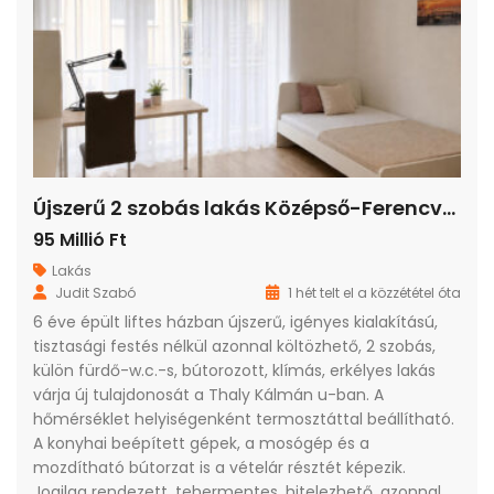
Újszerű 2 szobás lakás Középső-Ferencvárosban
95 Millió Ft
Lakás
Judit Szabó
1 hét telt el a közzététel óta
6 éve épült liftes házban újszerű, igényes kialakítású,
tisztasági festés nélkül azonnal költözhető, 2 szobás,
külön fürdő-w.c.-s, bútorozott, klímás, erkélyes lakás
várja új tulajdonosát a Thaly Kálmán u-ban. A
hőmérséklet helyiségenként termosztáttal beállítható.
A konyhai beépített gépek, a mosógép és a
mozdítható bútorzat is a vételár résztét képezik.
Jogilag rendezett, tehermentes, hitelezhető, azonnal