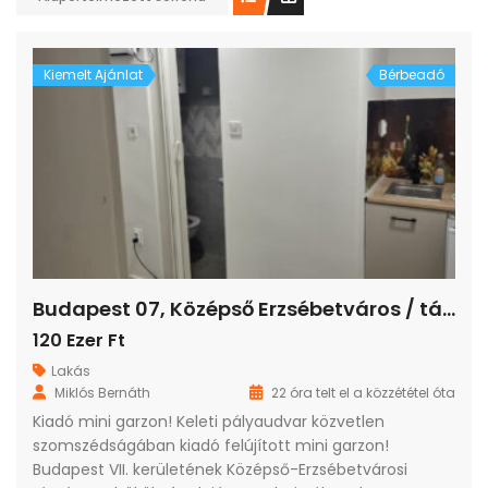
Kiemelt Ajánlat
Bérbeadó
Budapest 07, Középső Erzsébetváros / társasházi lakás / tégla / 1 szoba / 8 m²
120 Ezer Ft
Lakás
Miklós Bernáth
22 óra telt el a közzététel óta
Kiadó mini garzon! Keleti pályaudvar közvetlen
szomszédságában kiadó felújított mini garzon!
Budapest VII. kerületének Középső-Erzsébetvárosi