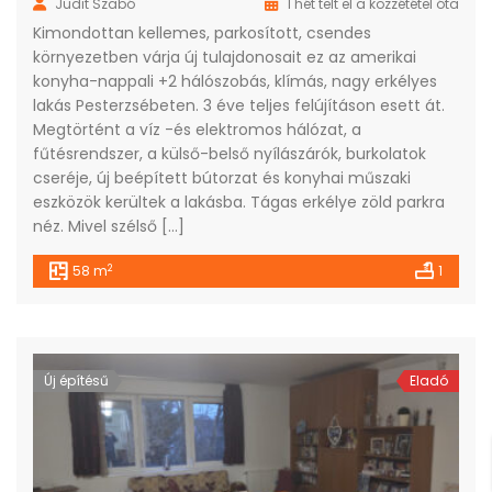
Judit Szabó
1 hét telt el a közzététel óta
Kimondottan kellemes, parkosított, csendes
környezetben várja új tulajdonosait ez az amerikai
konyha-nappali +2 hálószobás, klímás, nagy erkélyes
lakás Pesterzsébeten. 3 éve teljes felújításon esett át.
Megtörtént a víz -és elektromos hálózat, a
fűtésrendszer, a külső-belső nyílászárók, burkolatok
cseréje, új beépített bútorzat és konyhai műszaki
eszközök kerültek a lakásba. Tágas erkélye zöld parkra
néz. Mivel szélső […]
2
58 m
1
Új építésű
Eladó