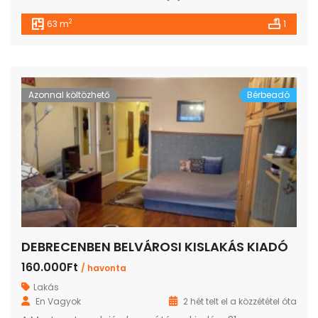
2
63 m
1
Azonnal költözhető
Bérbeadó
DEBRECENBEN BELVÁROSI KISLAKÁS KIADÓ
160.000Ft
/ havonta
Lakás
En Vagyok
2 hét telt el a közzététel óta