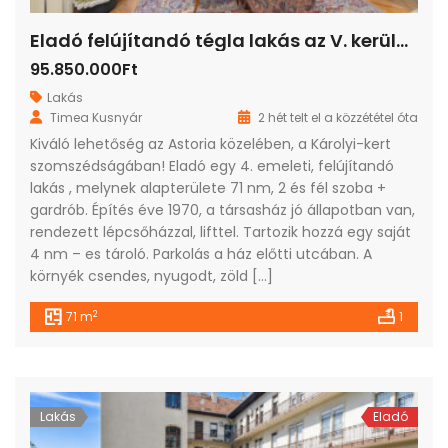
Eladó felújítandó tégla lakás az V. kerületben
95.850.000Ft
Lakás
Timea Kusnyár
2 hét telt el a közzététel óta
Kiváló lehetőség az Astoria közelében, a Károlyi-kert
szomszédságában! Eladó egy 4. emeleti, felújítandó
lakás , melynek alapterülete 71 nm, 2 és fél szoba +
gardrób. Építés éve 1970, a társasház jó állapotban van,
rendezett lépcsőházzal, lifttel. Tartozik hozzá egy saját
4 nm – es tároló. Parkolás a ház előtti utcában. A
környék csendes, nyugodt, zöld […]
2
71 m
1
Lakás
Eladó