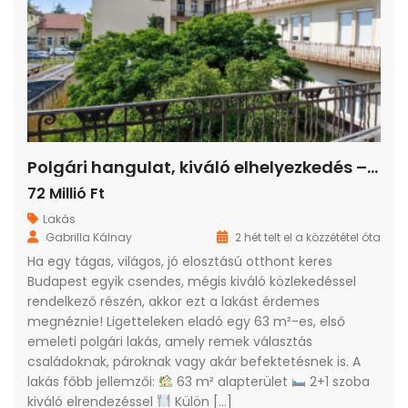
Polgári hangulat, kiváló elhelyezkedés – 3 szobás lakás eladó Ligetteleken!
72 Millió Ft
Lakás
Gabrilla Kálnay
2 hét telt el a közzététel óta
Ha egy tágas, világos, jó elosztású otthont keres
Budapest egyik csendes, mégis kiváló közlekedéssel
rendelkező részén, akkor ezt a lakást érdemes
megnéznie! Ligetteleken eladó egy 63 m²-es, első
emeleti polgári lakás, amely remek választás
családoknak, pároknak vagy akár befektetésnek is. A
lakás főbb jellemzői:
63 m² alapterület
2+1 szoba
kiváló elrendezéssel
Külön […]