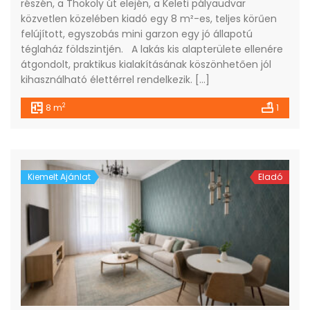
részén, a Thököly út elején, a Keleti pályaudvar
közvetlen közelében kiadó egy 8 m²-es, teljes körűen
felújított, egyszobás mini garzon egy jó állapotú
téglaház földszintjén. A lakás kis alapterülete ellenére
átgondolt, praktikus kialakításának köszönhetően jól
kihasználható élettérrel rendelkezik. […]
2
8 m
1
Kiemelt Ajánlat
Eladó