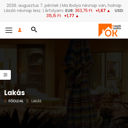
2026. augusztus 7. péntek | Ma Ibolya névnap van, holnap
László névnap lesz. | Árfolyam:
EUR
:
363,75 Ft
+1,67 ▲
USD
:
315,15 Ft
+1,77 ▲
Lakás
FŐOLDAL
LAKÁS