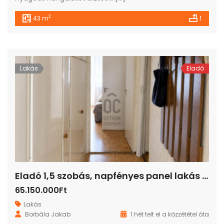
2
43 m
1
Lakás
Eladó
Eladó 1,5 szobás, napfényes panel lakás Zuglóban – gyors költözési lehetőséggel!
65.150.000Ft
Lakás
Borbála Jakab
1 hét telt el a közzététel óta