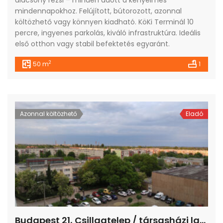
mindennapokhoz. Felújított, bútorozott, azonnal
költözhető vagy könnyen kiadható. KöKi Terminál 10
percre, ingyenes parkolás, kiváló infrastruktúra. Ideális
első otthon vagy stabil befektetés egyaránt.
2
50 m
1
Azonnal költözhető
Eladó
Budapest 21, Csillagtelep / társasházi lakás / panel (panelprogram) / 4 szoba / 70 m²