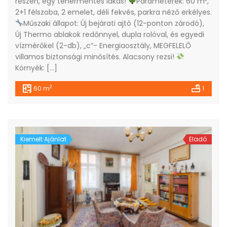
részén, egy tehermentes lakás!
Paraméterek: 60 m²,
2+1 félszoba, 2 emelet, déli fekvés, parkra néző erkélyes.
Műszaki állapot: Új bejárati ajtó (12-ponton zárodó),
Új Thermo ablakok redőnnyel, dupla rolóval, és egyedi
vízmérőkel (2-db), „c”- Energiaosztály, MEGFELELŐ
villamos biztonsági minősítés. Alacsony rezsi!
Környék: […]
2
60 m
1
Kiemelt Ajánlat
Eladó