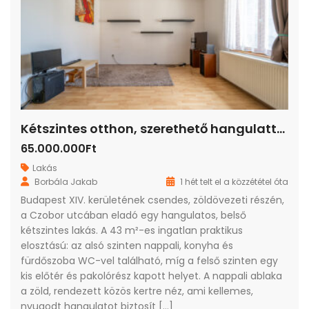
Kétszintes otthon, szerethető hangulattal
65.000.000Ft
Lakás
Borbála Jakab
1 hét telt el a közzététel óta
Budapest XIV. kerületének csendes, zöldövezeti részén,
a Czobor utcában eladó egy hangulatos, belső
kétszintes lakás. A 43 m²-es ingatlan praktikus
elosztású: az alsó szinten nappali, konyha és
fürdőszoba WC-vel található, míg a felső szinten egy
kis előtér és pakolórész kapott helyet. A nappali ablaka
a zöld, rendezett közös kertre néz, ami kellemes,
nyugodt hangulatot biztosít […]