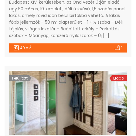
Budapest XIV. kerületében, az Ond vezér útján eladó
egy 50 m²-es, 10. emeleti, déli fekvésű, 1,5 szobás panel
lakás, amely rövid időn belül birtokba vehető. A lakás
főbb jellemzői: – 50 m² alapterület – 1 + ½ szoba – Déli
tájolás, világos lakótér – Beépített erkély – Parkettás
szobák – Műanyag, korszerű nyílászárók – Új […]
2
49 m
1
Felújított
Eladó