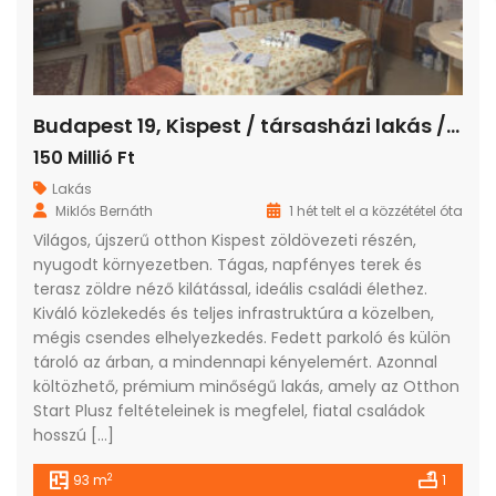
Budapest 19, Kispest / társasházi lakás / tégla / 3 szoba / 93 m²
150 Millió Ft
Lakás
Miklós Bernáth
1 hét telt el a közzététel óta
Világos, újszerű otthon Kispest zöldövezeti részén,
nyugodt környezetben. Tágas, napfényes terek és
terasz zöldre néző kilátással, ideális családi élethez.
Kiváló közlekedés és teljes infrastruktúra a közelben,
mégis csendes elhelyezkedés. Fedett parkoló és külön
tároló az árban, a mindennapi kényelemért. Azonnal
költözhető, prémium minőségű lakás, amely az Otthon
Start Plusz feltételeinek is megfelel, fiatal családok
hosszú […]
2
93 m
1