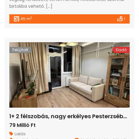
birtokba vehető. […]
2
45 m
1
Felújított
Eladó
1+ 2 félszobás, nagy erkélyes Pesterzsébeten
79 Millió Ft
Lakás